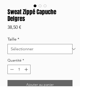
Sweat Zippé Capuche
Delgres
Prix
38,50 €
Taille
*
Quantité
*
Ajouter au panier
Sweat Zippé à Capuche Delgres coloris
Noir
Grammage 280g/m²