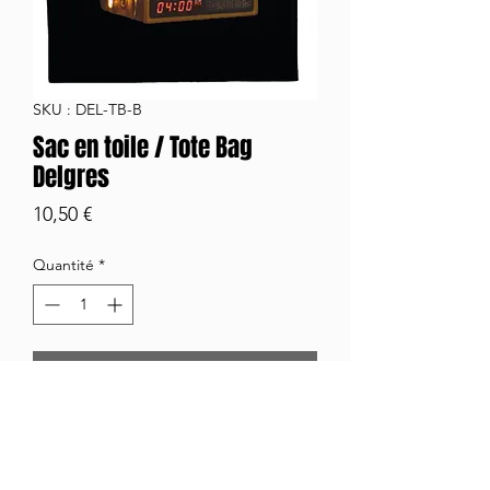
SKU : DEL-TB-B
Sac en toile / Tote Bag
Delgres
Prix
10,50 €
Quantité
*
Ajouter au panier
Sac en toile , Tote Bag, noir
180gr